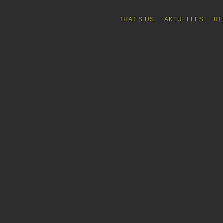
THAT’S US
AKTUELLES
RE